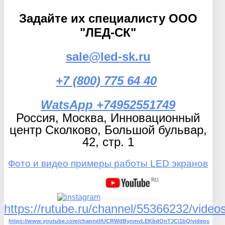
Задайте их специалисту ООО
"ЛЕД-СК"
sale@led-sk.ru
+7 (800) 775 64 40
WatsApp +74952551749
Россия, Москва, Инновационный
центр Сколково, Большой бульвар,
42, стр. 1
Фото и видео примеры работы LED экранов
https://rutube.ru/channel/55366232/videos
https://www.youtube.com/channel/UCRWdBynmvLEKbdOnTJCi1bQ/videos