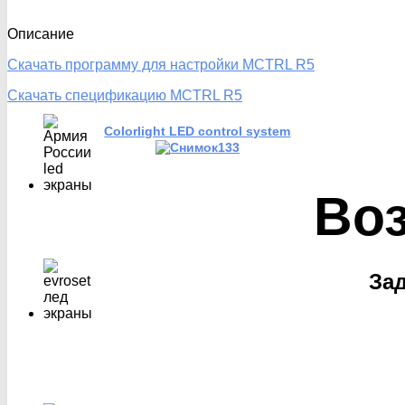
Описание
Скачать программу для настройки MCTRL R5
Скачать спецификацию MCTRL R5
Colorlight LED control system
Во
За