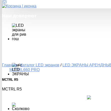
(0)
Нам
доверяют
Главная
/
Каталог LED экранов
/
LED ЭКРАНЫ АРЕНДНЫ
MCTRL660 PRO
MCTRL R5
MCTRL R5