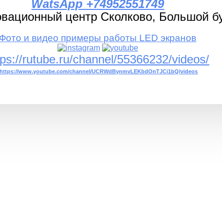
WatsApp +74952551749
вационный центр Сколково, Большой бул
Фото и видео примеры работы LED экранов
tps://rutube.ru/channel/55366232/videos/
https://www.youtube.com/channel/UCRWdBynmvLEKbdOnTJCi1bQ/videos
Поставка и монтаж по всей России и ЕАС